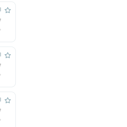
کرج
ا
ی
کردستان
م
کرمان
کرمانشاه
است
کهگیلویه و بویراحمد
ی
م
گرگان
گلستان
است
گیلان
ی
م
یاسوج