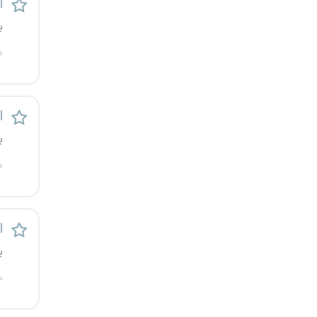
ا
قزوین
ی
قم
م
لرستان
است
مازندران
ی
مرکزی
م
مشهد
ا
هرمزگان
ی
همدان
م
چهارمحال و بختیاری