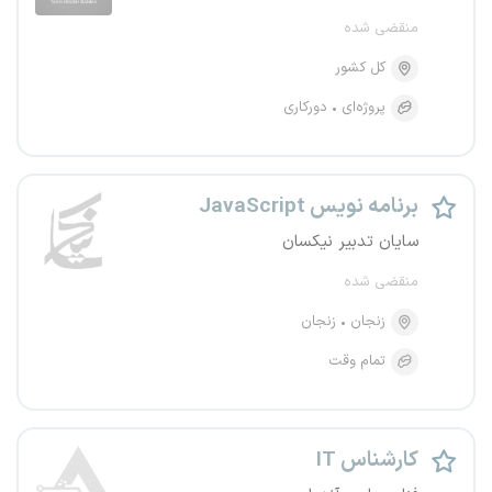
منقضی شده
کل کشور
پروژه‌ای
دورکاری
برنامه نویس JavaScript
سایان تدبیر نیکسان
منقضی شده
زنجان
زنجان
تمام وقت
کارشناس IT