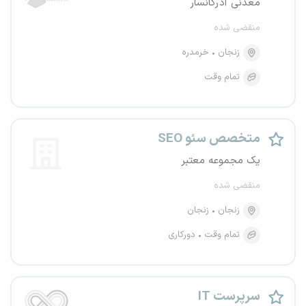
معدنی آذرکانسار
منقضی شده
زنجان
خرمدره
تمام وقت
متخصص سئو SEO
یک مجموعه معتبر
منقضی شده
زنجان
زنجان
تمام وقت
دورکاری
سرپرست IT