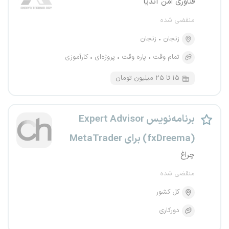
فناوری امن آندیا
منقضی شده
زنجان
زنجان
تمام وقت
پاره وقت
پروژه‌ای
کارآموزی
۱۵ تا ۲۵ میلیون تومان
برنامه‌نویس Expert Advisor
(fxDreema) برای MetaTrader
چراغ
منقضی شده
کل کشور
دورکاری