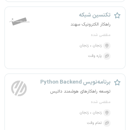
تکنسین شبکه
راهکار الکترونیک سهند
منقضی شده
زنجان
زنجان
پاره وقت
برنامه‌نویس Python Backend
توسعه راهکارهای هوشمند داتیس
منقضی شده
زنجان
زنجان
تمام وقت