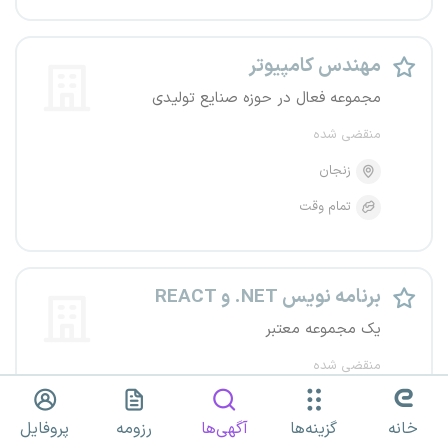
مهندس کامپیوتر
مجموعه فعال در حوزه صنایع تولیدی
منقضی شده
زنجان
تمام وقت
برنامه نویس NET. و REACT
یک مجموعه معتبر
منقضی شده
کل کشور
خانه
گزینه‌ها
آگهی‌ها
رزومه
پروفایل
تمام وقت
دورکاری