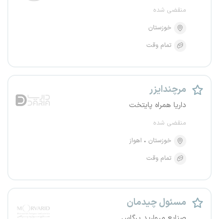
منقضی شده
خوزستان
تمام وقت
مرچندایزر
داریا همراه پایتخت
منقضی شده
خوزستان
اهواز
تمام وقت
مسئول چیدمان
صنایع مروارید پرگاس