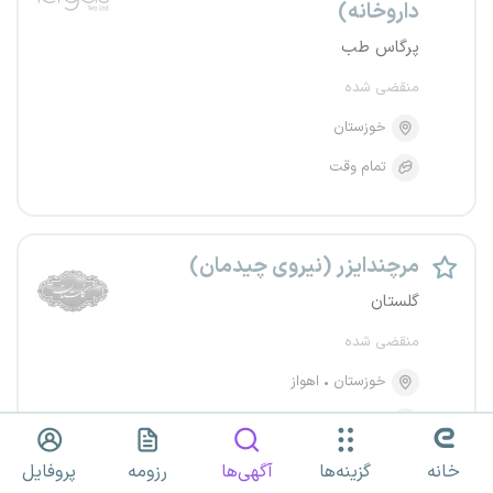
داروخانه)
پرگاس طب
منقضی شده
خوزستان
تمام وقت
مرچندایزر (نیروی چیدمان)
گلستان
منقضی شده
خوزستان
اهواز
تمام وقت
خانه
گزینه‌ها
آگهی‌ها
رزومه
پروفایل