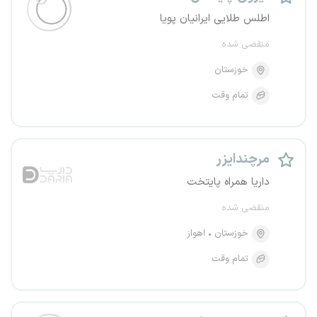
اطلس طلایی ایرانیان پویا
منقضی شده
خوزستان
تمام وقت
مرچندایزر
داریا همراه پایتخت
منقضی شده
خوزستان
اهواز
تمام وقت