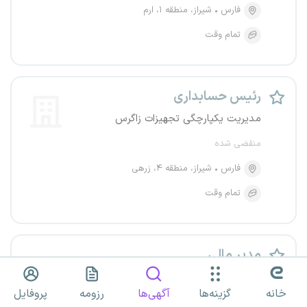
فارس
شیراز، منطقه ۱، ارم
تمام وقت
رئیس حسابداری
مدیریت یکپارچگی تجهیزات زاگرس
منقضی شده
فارس
شیراز، منطقه ۴، زرهی
تمام وقت
مدیر مالی
خودروسازان بونیز
خانه
گزینه‌ها
آگهی‌ها
رزومه
پروفایل
منقضی شده