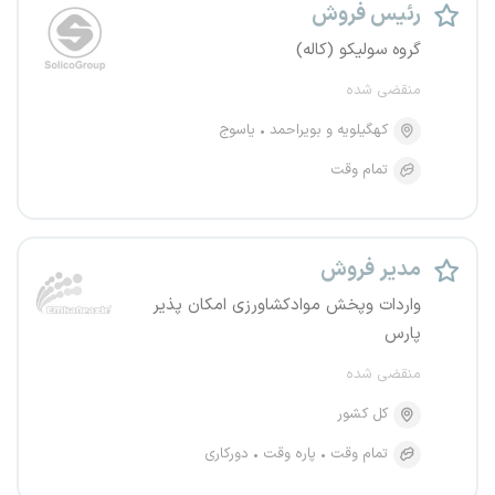
رئیس فروش
گروه سولیکو (کاله)
منقضی شده
کهگیلویه و بویراحمد
یاسوج
تمام وقت
مدیر فروش
واردات وپخش موادکشاورزی امکان پذیر
پارس
منقضی شده
کل کشور
تمام وقت
پاره وقت
دورکاری