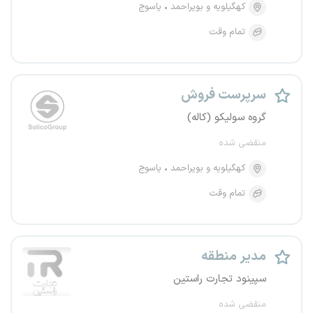
کهگیلویه و بویراحمد
یاسوج
تمام وقت
سرپرست فروش
گروه سولیکو (کاله)
منقضی شده
کهگیلویه و بویراحمد
یاسوج
تمام وقت
مدیر منطقه
سپینود تجارت راستین
منقضی شده