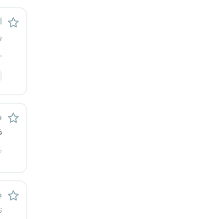
رشت
اس
زاهدان
ی
م
زنجان
ساری
سمنان
م
سنندج
ف
م
سیستان و بلوچستان
شهرکرد
م
شیراز
ت