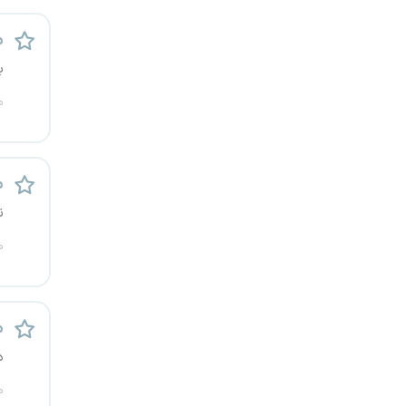
م
ب
م
م
ن
م
م
د
م