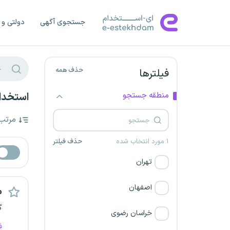
جستجوی آگهی
دولتی و 
حذف همه
فیلترها
منطقه جستجو
استخدام
مرتب
۱ مورد انتخاب شده
حذف فیلتر
تهران
اصفهان
م
گ
خراسان رضوی
ف