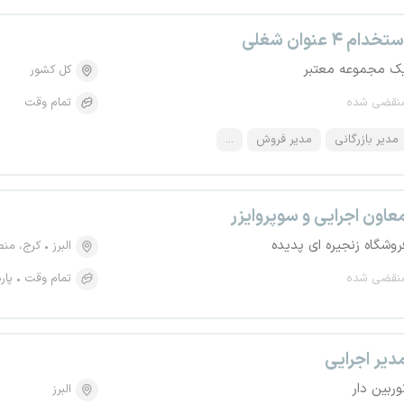
تخدام ۴ عنوان شغلی
ک مجموعه معتبر
کل کشور
نقضی شده
تمام وقت
مدیر بازرگانی
مدیر فروش
...
عاون اجرایی و سوپروایزر
روشگاه زنجیره ای پدیده
البرز
کرج، منطقه ۴، فاز چها
نقضی شده
تمام وقت
پار
دیر اجرایی
وربین دار
البرز