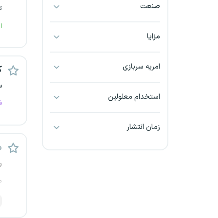
صنعت
ت
بجنورد
ا
بندرعباس
مزایا
بوشهر
امریه سربازی
ک
بیرجند
س
استخدام معلولین
ف
تبریز
زمان انتشار
خراسان جنوبی
م
خراسان شمالی
ر
خرم آباد
م
خوزستان