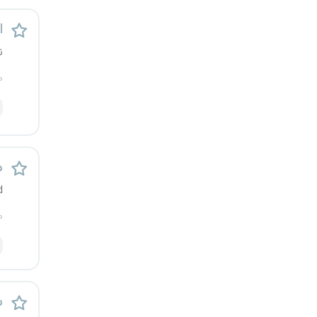
کرج
اس
ن
کردستان
م
کرمان
کرمانشاه
کهگیلویه و بویراحمد
م
d
گرگان
م
گلستان
گیلان
س
یاسوج