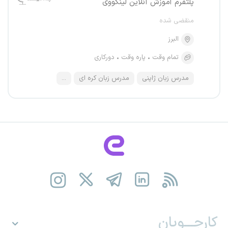
پلتفرم آموزش آنلاین لینگووی
منقضی شده
البرز
تمام وقت
پاره وقت
دورکاری
مدرس زبان ژاپنی
مدرس زبان کره ای
...
کارجـــویان