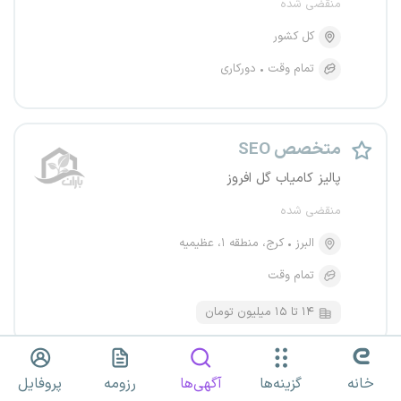
منقضی شده
کل کشور
تمام وقت
دورکاری
متخصص SEO
پالیز کامیاب گل افروز
منقضی شده
البرز
کرج، منطقه ۱، عظیمیه
تمام وقت
۱۴ تا ۱۵ میلیون تومان
کارآموز و متخصص SEO
خانه
گزینه‌ها
آگهی‌ها
رزومه
پروفایل