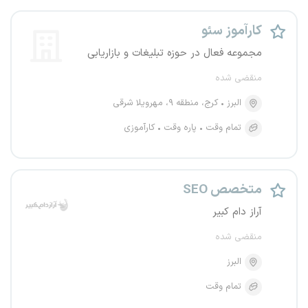
کارآموز سئو
مجموعه فعال در حوزه تبلیغات و بازاریابی
منقضی شده
البرز
کرج، منطقه ۹، مهرویلا شرقی
تمام وقت
پاره وقت
کارآموزی
متخصص SEO
آراز دام کبیر
منقضی شده
البرز
تمام وقت