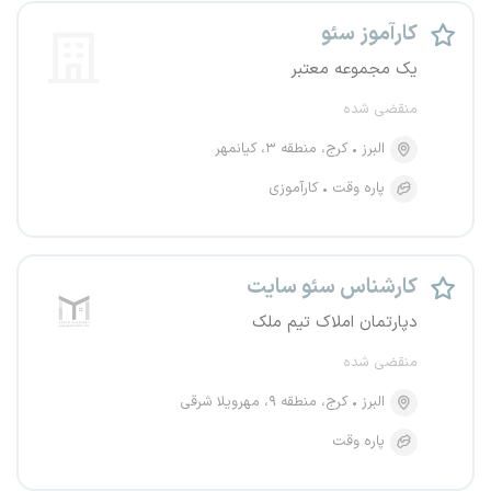
کارآموز سئو
یک مجموعه معتبر
منقضی شده
البرز
کرج، منطقه ۳، کیانمهر
پاره وقت
کارآموزی
کارشناس سئو سایت
دپارتمان املاک تیم ملک
منقضی شده
البرز
کرج، منطقه ۹، مهرویلا شرقی
پاره وقت