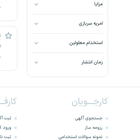
مزایا
بجنورد
م
بندرعباس
امریه سربازی
ع
بوشهر
استخدام معلولین
ی
بیرجند
م
زمان انتشار
تبریز
خراسان جنوبی
کارجـــویان
کارفــ
خراسان شمالی
خرم آباد
جستجوی آگهی
ثبت آگ
رزومه ساز
ورود کا
خوزستان
نمونه سوالات استخدامی
ثبت نام