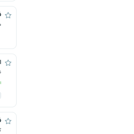
رشت
ف
زاهدان
م
زنجان
ساری
اس
سمنان
ن
سنندج
ا
سیستان و بلوچستان
شهرکرد
ف
شیراز
گ