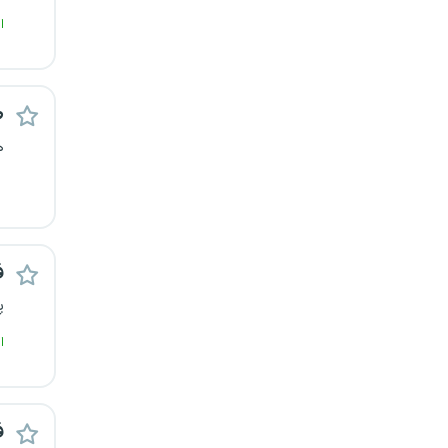
قزوین
ا
قم
ص
لرستان
ه
مازندران
مرکزی
ف
مشهد
پ
هرمزگان
ا
همدان
چهارمحال و بختیاری
ف