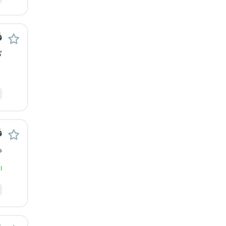
یزد
ف
خارج از کشور
گ
ف
م
ا