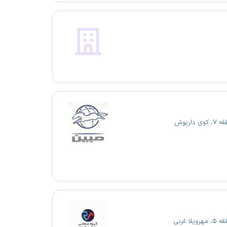
 داریوش
یلا غربی