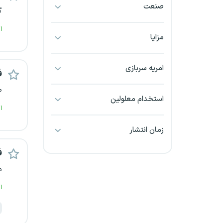
صنعت
بجنورد
گ
ا
بندرعباس
مزایا
بوشهر
امریه سربازی
ف
بیرجند
ص
استخدام معلولین
ا
تبریز
زمان انتشار
خراسان جنوبی
ف
خراسان شمالی
م
خرم آباد
ا
خوزستان