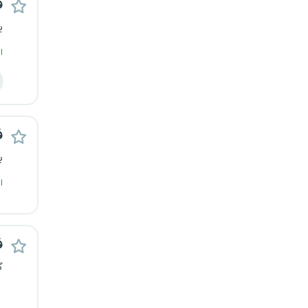
ف
ی
ا
ف
ب
ا
ف
گ