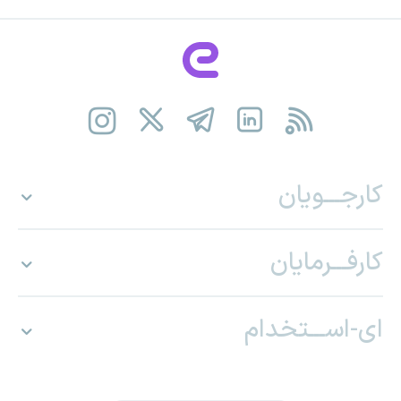
کارجـــویان
کارفـــرمایان
ای-اســـتخدام