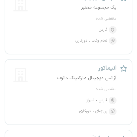
یک مجموعه معتبر
منقضی شده
فارس
تمام وقت
دورکاری
انیماتور
آژانس دیجیتال مارکتینگ دانوب
منقضی شده
فارس
شیراز
پروژه‌ای
دورکاری