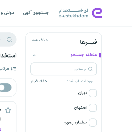
جستجوی آگهی
دولتی و 
حذف همه
فیلترها
منطقه جستجو
استخدام
مرتب
۱ مورد انتخاب شده
حذف فیلتر
تهران
اصفهان
چ
ا
خراسان رضوی
ف