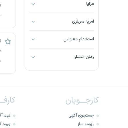
مزایا
ی
بجنورد
م
بندرعباس
امریه سربازی
بوشهر
استخدام معلولین
ت
بیرجند
د
زمان انتشار
م
تبریز
خراسان جنوبی
خراسان شمالی
کارجـــویان
کارفــ
خرم آباد
جستجوی آگهی
ثبت آگ
خوزستان
رزومه ساز
ورود کا