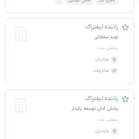
باطری ساز
نقاش اتومبیل
...
راننده لیفتراک
نوید سلطانی
منقضی شده
مازندران
تمام وقت
راننده لیفتراک
پخش آدان توسعه پایدار
منقضی شده
مازندران