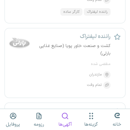
تمام وقت
راننده لیفتراک
کارگر ساده
راننده لیفتراک
کشت و صنعت خاور پویا (صنایع غذایی
بارلی)
منقضی شده
مازندران
تمام وقت
راننده بابکت
نمکهای باریم و استرانسیم آسیا
خانه
گزینه‌ها
آگهی‌ها
رزومه
پروفایل