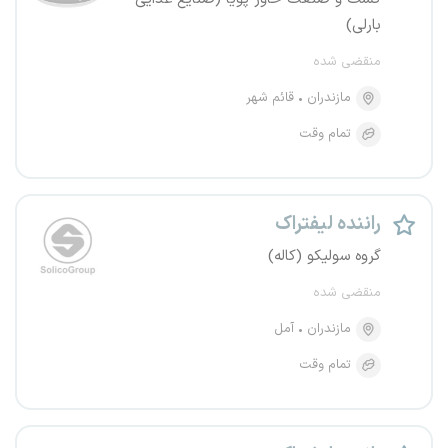
بارلی)
منقضی شده
مازندران
قائم شهر
تمام وقت
راننده لیفتراک
گروه سولیکو (کاله)
منقضی شده
مازندران
آمل
تمام وقت