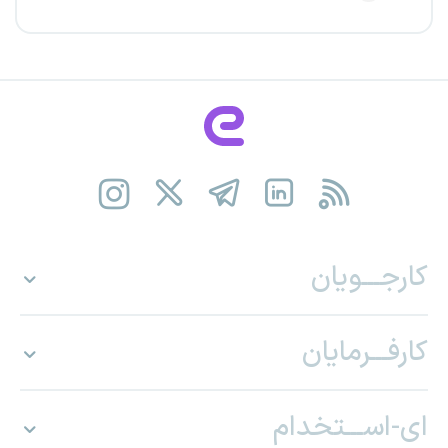
کارجـــویان
کارفـــرمایان
ای-اســـتخدام