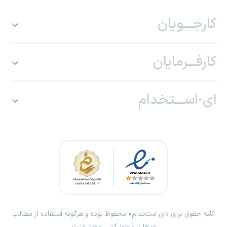
کارجـــویان
کارفـــرمایان
ای-اســـتخدام
کلیه حقوق برای «ای استخدام» محفوظ بوده و هرگونه استفاده از مطالب
صرفا با مجوز کتبی مجاز است.