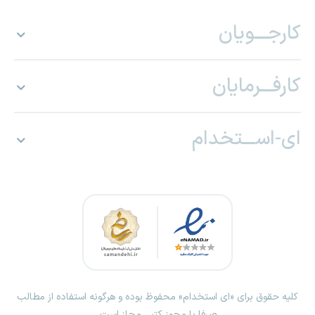
کارجـــویان
کارفـــرمایان
ای-اســـتخدام
کلیه حقوق برای «ای استخدام» محفوظ بوده و هرگونه استفاده از مطالب
صرفا با مجوز کتبی مجاز است.