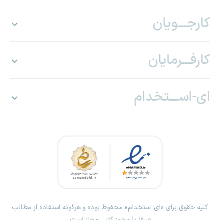
کارجـــویان
کارفـــرمایان
ای-اســـتخدام
کلیه حقوق برای «ای استخدام» محفوظ بوده و هرگونه استفاده از مطالب
صرفا با مجوز کتبی مجاز است.