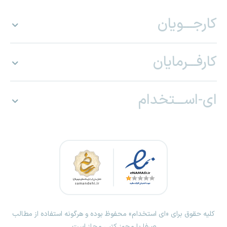
کارجـــویان
کارفـــرمایان
ای-اســـتخدام
کلیه حقوق برای «ای استخدام» محفوظ بوده و هرگونه استفاده از مطالب
صرفا با مجوز کتبی مجاز است.