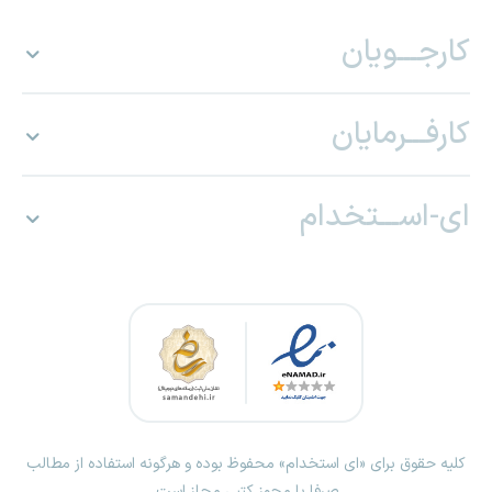
کارجـــویان
کارفـــرمایان
ای-اســـتخدام
کلیه حقوق برای «ای استخدام» محفوظ بوده و هرگونه استفاده از مطالب
صرفا با مجوز کتبی مجاز است.