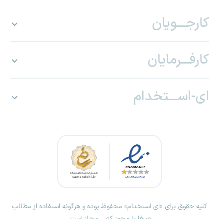
کارجـــویان
کارفـــرمایان
ای-اســـتخدام
کلیه حقوق برای «ای استخدام» محفوظ بوده و هرگونه استفاده از مطالب
صرفا با مجوز کتبی مجاز است.