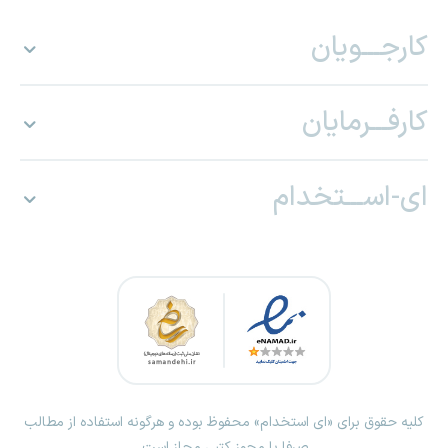
کارجـــویان
کارفـــرمایان
ای-اســـتخدام
کلیه حقوق برای «ای استخدام» محفوظ بوده و هرگونه استفاده از مطالب
صرفا با مجوز کتبی مجاز است.