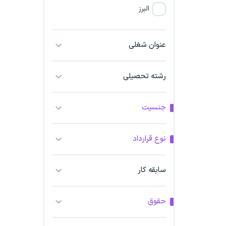
البرز
فارس
عنوان شغلی
آذربایجان شرقی
رشته تحصیلی
آذربایجان غربی
جنسیت
اراک
اردبیل
نوع قرارداد
ارومیه
سابقه کار
اهواز
حقوق
ایلام