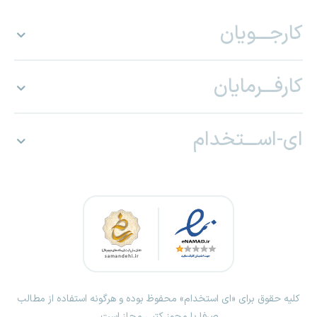
کارجـــویان
کارفـــرمایان
ای-اســـتخدام
کلیه حقوق برای «ای استخدام» محفوظ بوده و هرگونه استفاده از مطالب
صرفا با مجوز کتبی مجاز است.