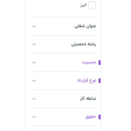
البرز
فارس
عنوان شغلی
آذربایجان شرقی
رشته تحصیلی
آذربایجان غربی
جنسیت
اراک
اردبیل
نوع قرارداد
ارومیه
سابقه کار
اهواز
حقوق
ایلام