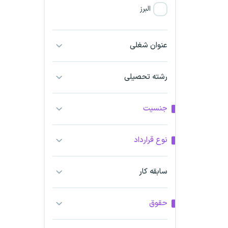
البرز
فارس
عنوان شغلی
آذربایجان شرقی
رشته تحصیلی
آذربایجان غربی
جنسیت
اراک
اردبیل
نوع قرارداد
ارومیه
سابقه کار
اهواز
حقوق
ایلام