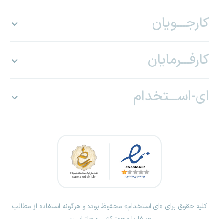
کارجـــویان
کارفـــرمایان
ای-اســـتخدام
کلیه حقوق برای «ای استخدام» محفوظ بوده و هرگونه استفاده از مطالب
صرفا با مجوز کتبی مجاز است.