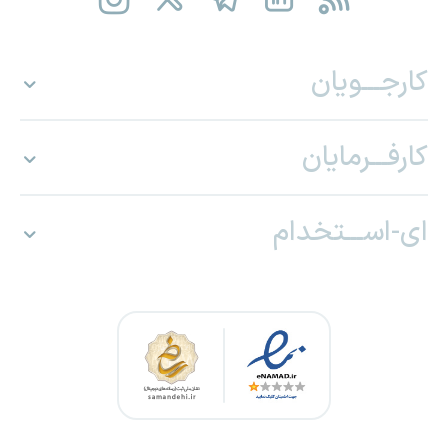
کارجـــویان
کارفـــرمایان
ای-اســـتخدام