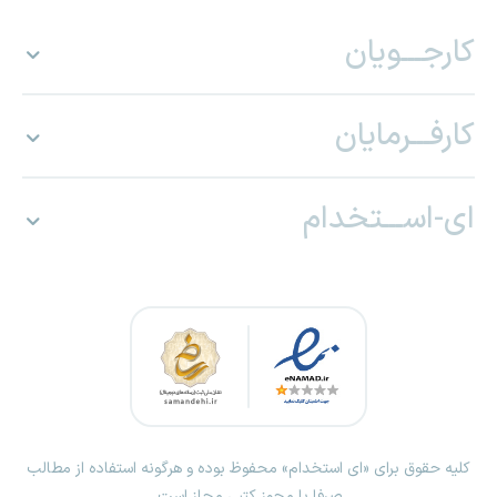
کارجـــویان
کارفـــرمایان
ای-اســـتخدام
کلیه حقوق برای «ای استخدام» محفوظ بوده و هرگونه استفاده از مطالب
صرفا با مجوز کتبی مجاز است.