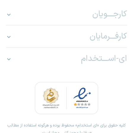
کارجـــویان
کارفـــرمایان
ای-اســـتخدام
کلیه حقوق برای «ای استخدام» محفوظ بوده و هرگونه استفاده از مطالب
صرفا با مجوز کتبی مجاز است.