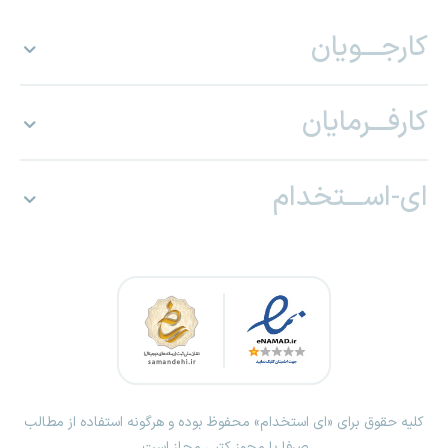
کارجـــویان
کارفـــرمایان
ای-اســـتخدام
کلیه حقوق برای «ای استخدام» محفوظ بوده و هرگونه استفاده از مطالب
صرفا با مجوز کتبی مجاز است.