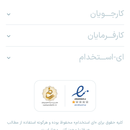
کارجـــویان
کارفـــرمایان
ای-اســـتخدام
کلیه حقوق برای «ای استخدام» محفوظ بوده و هرگونه استفاده از مطالب
صرفا با مجوز کتبی مجاز است.