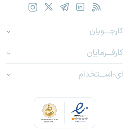
کارجـــویان
کارفـــرمایان
ای-اســـتخدام