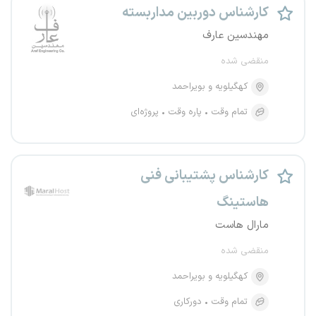
کارشناس دوربین مداربسته
مهندسین عارف
منقضی شده
کهگیلویه و بویراحمد
تمام وقت
پاره وقت
پروژه‌ای
کارشناس پشتیبانی فنی
هاستینگ
مارال هاست
منقضی شده
کهگیلویه و بویراحمد
تمام وقت
دورکاری