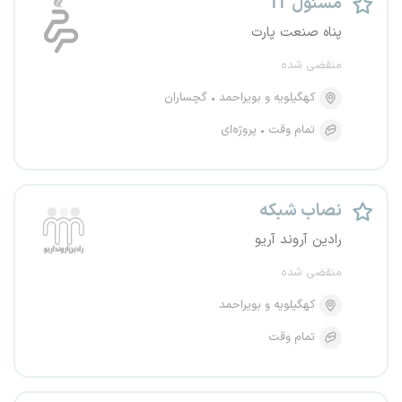
مسئول IT
پناه صنعت پارت
منقضی شده
کهگیلویه و بویراحمد
گچساران
تمام وقت
پروژه‌ای
نصاب شبکه
رادین آروند آریو
منقضی شده
کهگیلویه و بویراحمد
تمام وقت