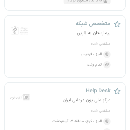
۵ تا ۶.۵ میلیون تومان
متخصص شبکه
بیمارستان به آفرین
منقضی شده
البرز
فردیس
تمام وقت
Help Desk
مرکز ملی یون درمانی ایران
منقضی شده
البرز
کرج، منطقه ۷، گوهردشت