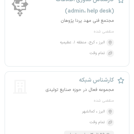
(admin، help desk)
مجتمع فنی مهد پردا پژوهان
منقضی شده
البرز
کرج، منطقه ۱، عظیمیه
تمام وقت
کارشناس شبکه
مجموعه فعال در حوزه صنایع تولیدی
منقضی شده
البرز
کمالشهر
تمام وقت