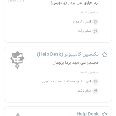
نرم افزاری امن پرداز (پادویش)
منقضی شده
البرز
گرمدره
تمام وقت
تکنسین کامپیوتر (Help Desk)
مجتمع فنی مهد پردا پژوهان
منقضی شده
البرز
کرج، منطقه ۶، حیدرآباد غربی
تمام وقت
Help Desk