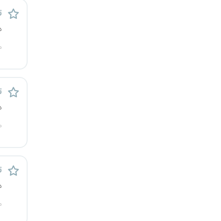
قزوین
ت
د
قم
م
لرستان
مازندران
ت
د
مرکزی
م
مشهد
هرمزگان
ت
همدان
د
م
چهارمحال و بختیاری