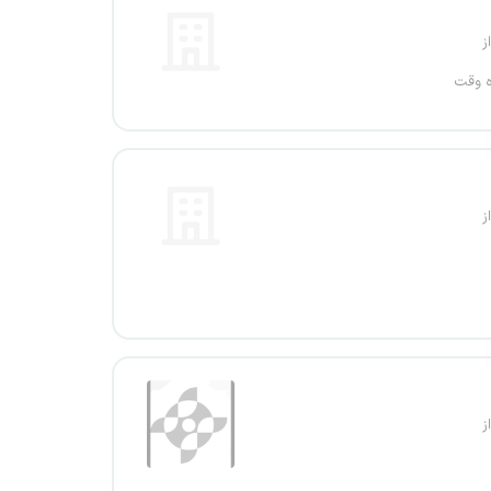
ز
ه وقت
ز
ز