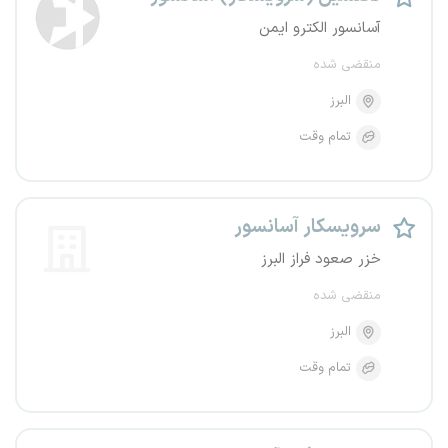
آسانسور الکترو ایمن
منقضی شده
البرز
تمام وقت
سرویسکار آسانسور
خزر صعود فراز البرز
منقضی شده
البرز
تمام وقت