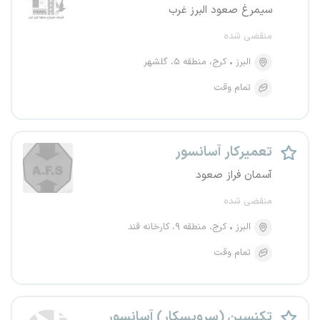
سیمرغ صعود البرز غرب
منقضی شده
البرز
کرج، منطقه ۵، گلشهر
تمام وقت
تعمیرکار آسانسور
آسمان فراز صعود
منقضی شده
البرز
کرج، منطقه ۹، کارخانه قند
تمام وقت
تکنسین (سرویسکار) آسانسور