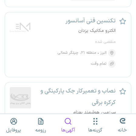
تکنسین فنی آسانسور
الکترو مکانیک یزدان
منقضی شده
البرز
منطقه ۲۱، چیتگر شمالی
تمام وقت
نصاب و تعمیرکار جک پارکینگی و
کرکره برقی
سرزمین هوشمند بهنام
منقضی شده
خانه
گزینه‌ها
آگهی‌ها
رزومه
پروفایل
البرز
کرج، منطقه ۲، ذوب آهن-نوروزآباد