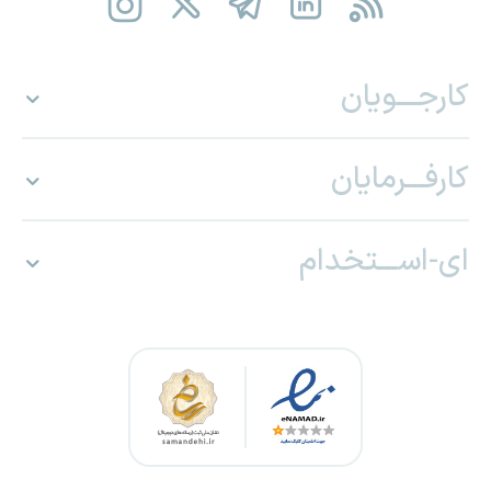
کارجـــویان
کارفـــرمایان
ای-اســـتخدام