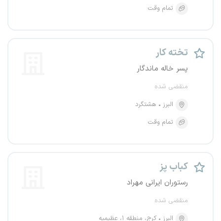
تمام وقت
تخته کار
پسر خاله ماندگار
منقضی شده
البرز
هشتگرد
تمام وقت
کباب پز
رستوران ایرانی مهراد
منقضی شده
البرز
کرج، منطقه ۱، عظیمیه