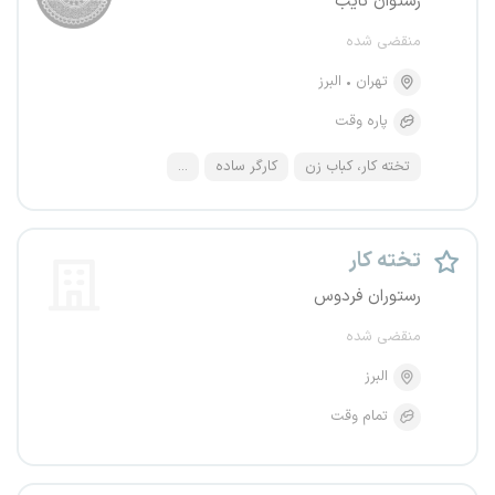
رستوان نایب
منقضی شده
تهران
البرز
پاره وقت
تخته کار، کباب زن
کارگر ساده
...
تخته کار
رستوران فردوس
منقضی شده
البرز
تمام وقت