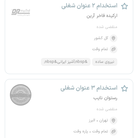
استخدام ۲ عنوان شغلی
ارکیده فاخر آرین
منقضی شده
کل کشور
تمام وقت
نیروی ساده
&nbsp;آشپز ایرانی&nbsp;
استخدام ۳ عنوان شغلی
رستوان نایب
منقضی شده
تهران
البرز
تمام وقت
پاره وقت