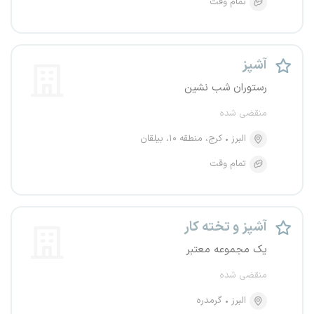
تمام وقت
آشپز
رستوران شب نشین
منقضی شده
البرز
کرج، منطقه ۱۰، بیلقان
تمام وقت
آشپز و تخته کار
یک مجموعه معتبر
منقضی شده
البرز
گرمدره