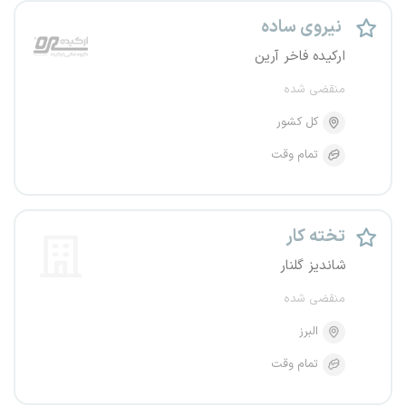
نیروی ساده
ارکیده فاخر آرین
منقضی شده
کل کشور
تمام وقت
تخته کار
شاندیز گلنار
منقضی شده
البرز
تمام وقت