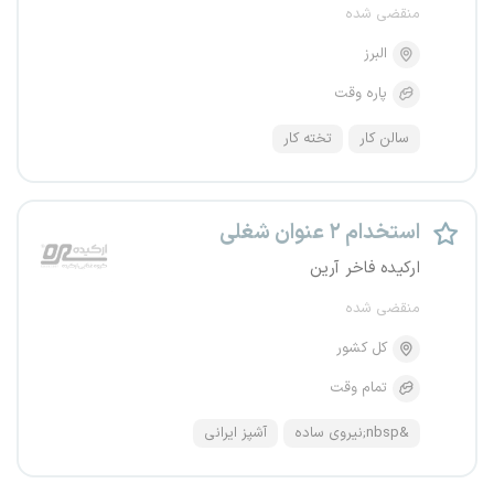
منقضی شده
البرز
پاره وقت
سالن کار
تخته کار
استخدام ۲ عنوان شغلی
ارکیده فاخر آرین
منقضی شده
کل کشور
تمام وقت
&nbsp;نیروی ساده
آشپز ایرانی