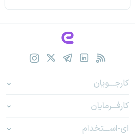
کارجـــویان
کارفـــرمایان
ای-اســـتخدام