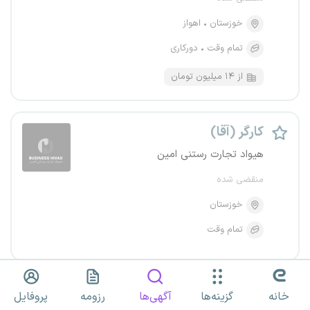
خوزستان
اهواز
تمام وقت
دورکاری
از ۱۴ میلیون تومان
کارگر (آقا)
هیواد تجارت رستنی امین
منقضی شده
خوزستان
تمام وقت
کارگر ساده
خانه
گزینه‌ها
آگهی‌ها
رزومه
پروفایل