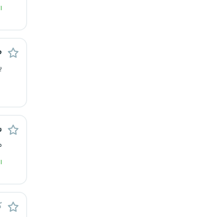
ا
کرج
کردستان
ص
کرمان
ی
کرمانشاه
کهگیلویه و بویراحمد
س
گرگان
م
گلستان
ا
گیلان
ک
یاسوج