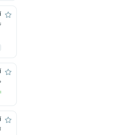
قزوین
آ
قم
ت
لرستان
مازندران
مرکزی
آ
م
مشهد
ا
هرمزگان
همدان
آ
چهارمحال و بختیاری
آ