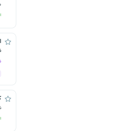
م
رشت
ا
زاهدان
زنجان
اس
ساری
ف
ف
سمنان
سنندج
سیستان و بلوچستان
ک
ش
شهرکرد
ا
شیراز