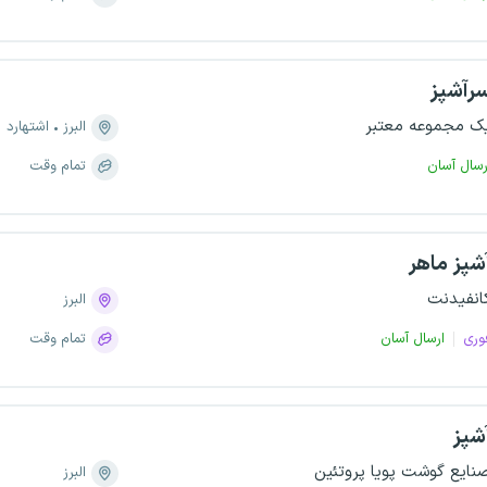
رآشپز
ک مجموعه معتبر
البرز
اشتهارد
رسال آسان
تمام وقت
شپز ماهر
انفیدنت
البرز
وری
ارسال آسان
تمام وقت
شپز
نایع گوشت پویا پروتئین
البرز