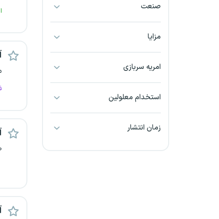
صنعت
بجنورد
ا
بندرعباس
مزایا
آ
بوشهر
امریه سربازی
م
بیرجند
ف
استخدام معلولین
تبریز
زمان انتشار
آ
خراسان جنوبی
ص
خراسان شمالی
خرم آباد
خوزستان
آ