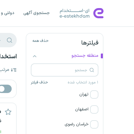
جستجوی آگهی
دولتی و 
حذف همه
فیلترها
منطقه جستجو
استخدام 
مرتب
۱ مورد انتخاب شده
حذف فیلتر
تهران
اصفهان
س
ف
خراسان رضوی
ا