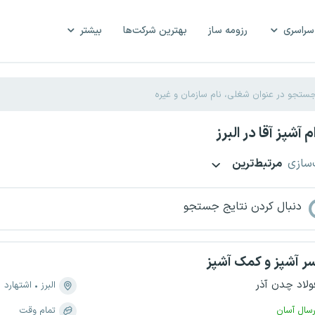
سراسری
رزومه ساز
بهترین شرکت‌ها
بیشتر
آشپز آقا در البرز
‌سازی
مرتبط‌ترین
دنبال کردن نتایج جستجو
ر آشپز و کمک آشپز
ولاد چدن آذر
البرز
اشتهارد
رسال آسان
تمام وقت