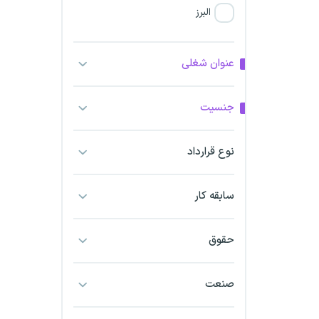
البرز
فارس
عنوان شغلی
آذربایجان شرقی
جنسیت
آذربایجان غربی
نوع قرارداد
اراک
اردبیل
سابقه کار
ارومیه
حقوق
اهواز
صنعت
ایلام