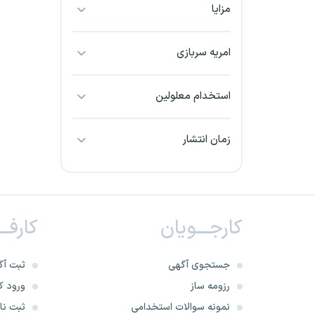
مزایا
بجنورد
بندرعباس
امریه سربازی
بوشهر
استخدام معلولین
بیرجند
زمان انتشار
تبریز
خراسان جنوبی
کارجـــویان
کارفــ
خراسان شمالی
خرم آباد
جستجوی آگهی
ثبت آگ
رزومه ساز
ورود کا
خوزستان
نمونه سوالات استخدامی
ثبت نام