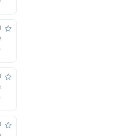
م
قزوین
قم
ا
لرستان
ی
م
مازندران
مرکزی
ا
مشهد
ی
م
هرمزگان
همدان
ا
چهارمحال و بختیاری
ی