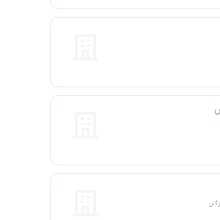
س
گان