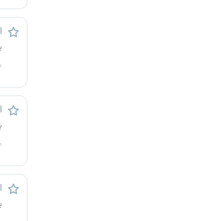
رشت
ا
زاهدان
ی
زنجان
م
ساری
ا
سمنان
ی
سنندج
م
سیستان و بلوچستان
شهرکرد
ا
ی
شیراز