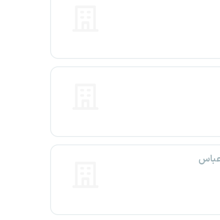
رعباس