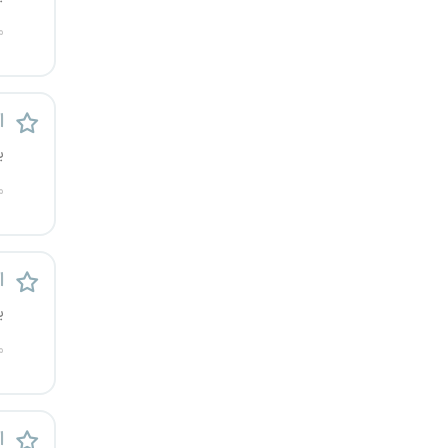
کرج
م
کردستان
ا
کرمان
ی
کرمانشاه
م
کهگیلویه و بویراحمد
گرگان
ا
ی
گلستان
م
گیلان
یاسوج
ا