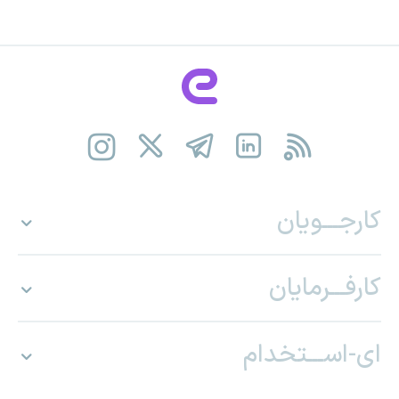
کارجـــویان
کارفـــرمایان
ای-اســـتخدام