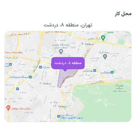
محل کار
تهران، منطقه ۸، دردشت
منطقه ۸، دردشت