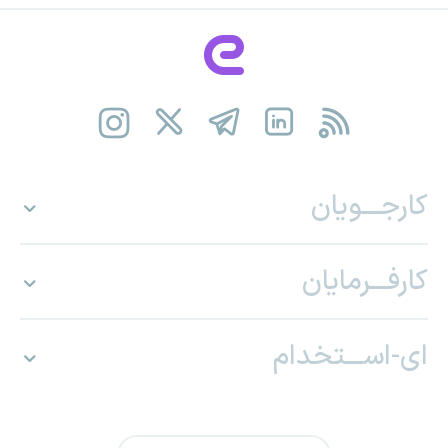
کارجـــویان
کارفـــرمایان
ای-اســـتخدام