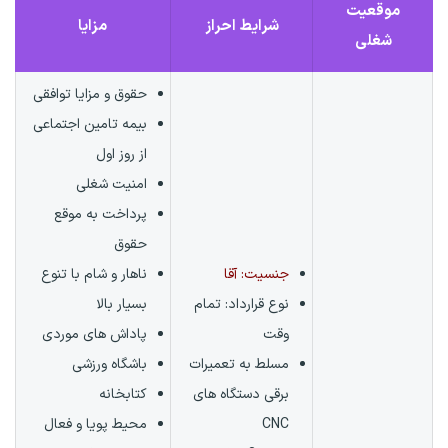
موقعیت
شرایط احراز
مزایا
شغلی
حقوق و مزایا توافقی
بیمه تامین اجتماعی
از روز اول
امنیت شغلی
پرداخت به موقع
حقوق
جنسیت: آقا
ناهار و شام با تنوع
نوع قرارداد:
تمام
بسیار بالا
وقت
پاداش های موردی
مسلط به تعمیرات
باشگاه ورزشی
برقی دستگاه های
کتابخانه
CNC
محیط پویا و فعال