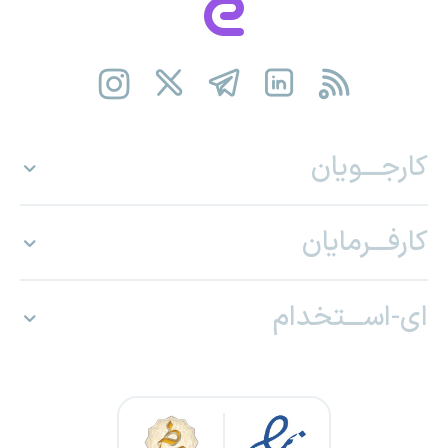
کارجـــویان
کارفـــرمایان
ای-اســـتخدام