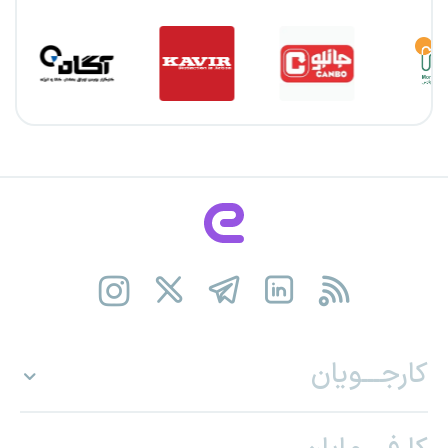
کارجـــویان