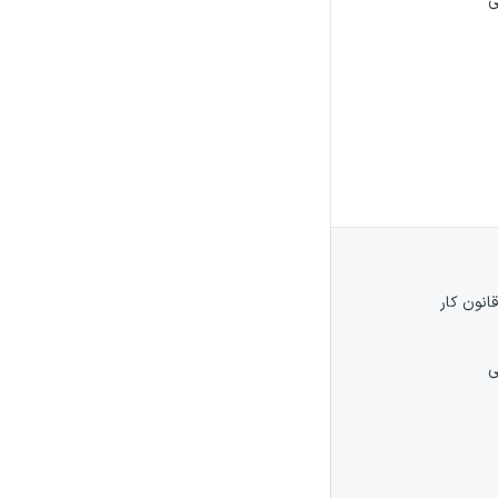
ی
قانون کار
ی