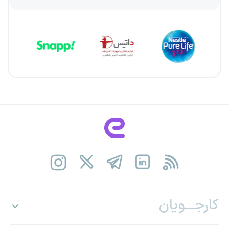
کارجـــویان