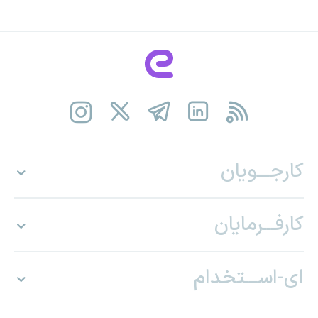
کارجـــویان
کارفـــرمایان
ای-اســـتخدام