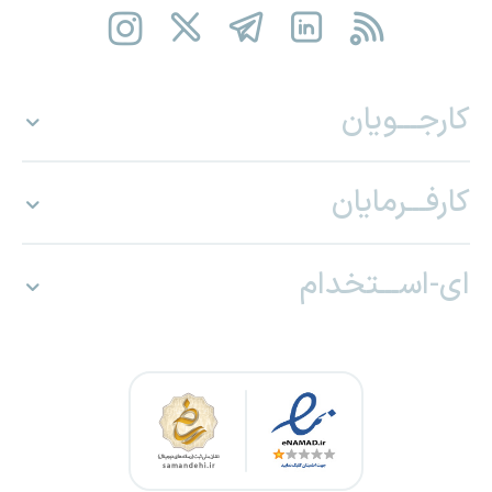
کارجـــویان
کارفـــرمایان
ای-اســـتخدام